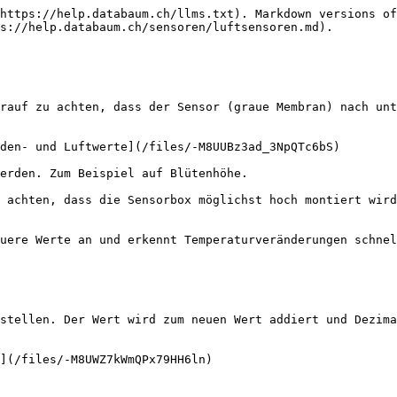
https://help.databaum.ch/llms.txt). Markdown versions of
s://help.databaum.ch/sensoren/luftsensoren.md).

rauf zu achten, dass der Sensor (graue Membran) nach unt
den- und Luftwerte](/files/-M8UUBz3ad_3NpQTc6bS)

erden. Zum Beispiel auf Blütenhöhe.

 achten, dass die Sensorbox möglichst hoch montiert wird
uere Werte an und erkennt Temperaturveränderungen schnel
stellen. Der Wert wird zum neuen Wert addiert und Dezima
](/files/-M8UWZ7kWmQPx79HH6ln)
