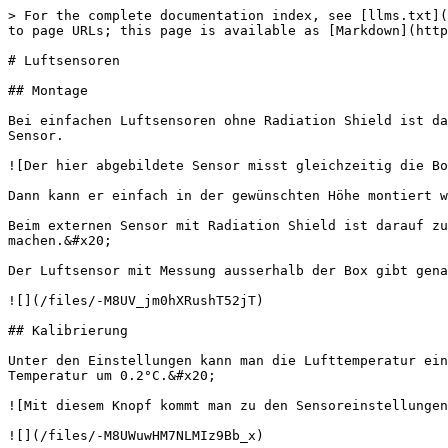
> For the complete documentation index, see [llms.txt](
to page URLs; this page is available as [Markdown](http
# Luftsensoren

## Montage

Bei einfachen Luftsensoren ohne Radiation Shield ist da
Sensor.

![Der hier abgebildete Sensor misst gleichzeitig die Bo
Dann kann er einfach in der gewünschten Höhe montiert w
Beim externen Sensor mit Radiation Shield ist darauf zu
machen.&#x20;

Der Luftsensor mit Messung ausserhalb der Box gibt gena
![](/files/-M8UV_jm0hXRushT52jT)

## Kalibrierung

Unter den Einstellungen kann man die Lufttemperatur ein
Temperatur um 0.2°C.&#x20;

![Mit diesem Knopf kommt man zu den Sensoreinstellungen
![](/files/-M8UWuwHM7NLMIz9Bb_x)
